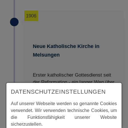
1906
Neue Katholische Kirche in
Melsungen
Erster katholischer Gottesdienst seit
der Reformation - ein langer Weg über
mehrere Provisorien.
DATENSCHUTZEINSTELLUNGEN
Auf unserer Webseite werden so genannte Cookies
verwendet. Wir verwenden technische Cookies, um
MEHR
die Funktionsfähigkeit unserer Website
sicherzustellen.