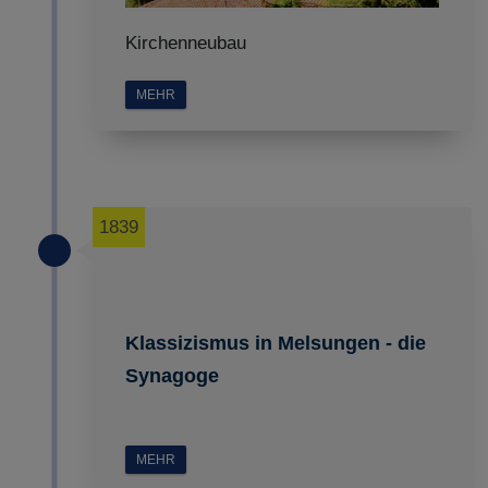
ABLEHNEN
Kirchenneubau
SPEICHERN
MEHR
Details anzeigen
Impressum
|
Datenschutz
1839
Klassizismus in Melsungen - die
Synagoge
MEHR