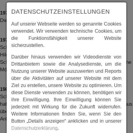
DATENSCHUTZEINSTELLUNGEN
1978
Die Friedhofskapelle wird ihrer Bestimmung übergeben.
Auf unserer Webseite werden so genannte Cookies
verwendet. Wir verwenden technische Cookies, um
die Funktionsfähigkeit unserer Website
1979
sicherzustellen.
Schließung des Lebensmittelgeschäftes von Georg
Hildebrand, das von seinem Schwiegersohn Heinrich
Darüber hinaus verwenden wir Videodienste von
Schmoll fortgeführt wurde. Für die Einwohner besteht keine
Drittanbietern sowie die Analysedienste, um die
Möglichkeit mehr sich im Ort zu versorgen.
Nutzung unserer Website auszuwerten und Reports
über die Aktivitäten auf unserer Website mit dem
Ziel zu erstellen, unsere Website zu optimieren. Um
1980
diese Dienste verwenden zu können, benötigen wir
Schließung der Poststelle in Kehrenbach. Georg Wagner
ihre Einwilligung. Ihre Einwilligung können Sie
hatte zuerst in seiner Gaststätte und später in seinem Haus
jederzeit mit Wirkung für die Zukunft widerrufen.
über viele Jahre diese Poststelle betrieben und war
Weitere Informationen finden Sie, wenn Sie den
Anlaufpunkt für alle Einwohner des Ortes.
Button „Details anzeigen“ anklicken und in unserer
Datenschutzerklärung
.