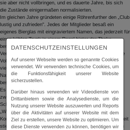
sie aber nicht vollbringen, und es dauerte Jahre, bis sich
die Zustände einigermaßen normalisierten.
Im gleichen Jahre gründeten einige Röhrenfurther den „Club
lustig und zufrieden". Jedes der Mitglieder besaß ein
eigenes Bierglas mit eingraviertem Namen, das jederzeit für
einen kühlen Trunk in einem Regal hinter der Theke
bereitstand. Später schloß sich der Club dem „Touristen-
DATENSCHUTZEINSTELLUNGEN
Verein Naturfreunde" an. Eine Mandolinengruppe und eine
Auf unserer Webseite werden so genannte Cookies
Volkstanzgruppe sorgten für Unterhaltung; man wanderte
verwendet. Wir verwenden technische Cookies, um
viel und half auch tatkräftig beim Bau des
die Funktionsfähigkeit unserer Website
Naturfreundehauses auf dem „Hohen Meißner". Der Club
sicherzustellen.
bestand bis 1933 und erfreute sich großen Zuspruchs.
Es begannen die Jahre, die man später "die goldenen
Darüber hinaus verwenden wir Videodienste von
zwanziger Jahre" genannt hat. Sie brachten eine
Drittanbietern sowie die Analysedienste, um die
Scheinblüte der Wirtschaft, die 1929 durch die
Nutzung unserer Website auszuwerten und Reports
„Weltwirtschaftskrise" jäh beendet wurde. Es kam zu
über die Aktivitäten auf unserer Website mit dem
Konkursen in bisher nie gekannter Zahl, die Arbeitslosigkeit
Ziel zu erstellen, unsere Website zu optimieren. Um
stieg unaufhaltsam, und 1932 waren weit über 6 Millionen
diese Dienste verwenden zu können, benötigen wir